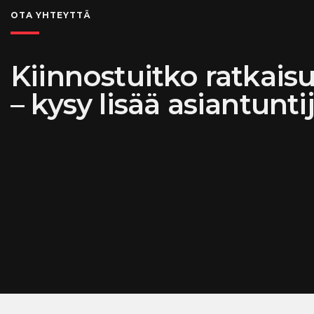
OTA YHTEYTTÄ
Kiinnostuitko ratkai
– kysy lisää asiantunt