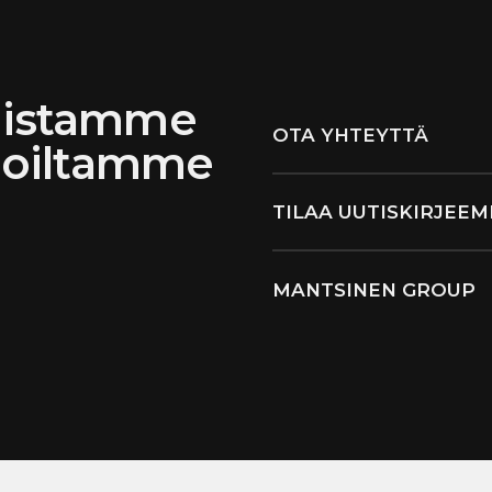
suistamme
OTA YHTEYTTÄ
ijoiltamme
TILAA UUTISKIRJEE
MANTSINEN GROUP