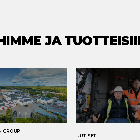
HIMME JA TUOTTEISII
N GROUP
UUTISET