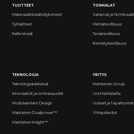
TUOTTEET
TOIMIALAT
Materiaalinkäsittelykoneet
Satamat ja Terminaali
Työlaitteet
Metsäteollisuus
Referenssit
Terästeollisuus
Kierrätysteollisuus
TEKNOLOGIA
YRITYS
Teknologiaratkaisut
Mantsinen Group
Innovaatiot ja ominaisuudet
Ura Mantsisella
Modulaarinen Design
Uutiset ja Tapahtumat
Mantsinen Dualpower™
Yhteystiedot
Mantsinen Insight™