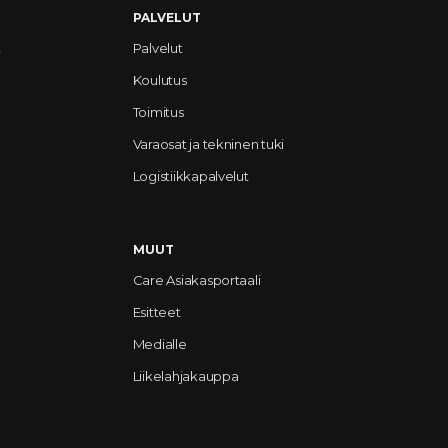
PALVELUT
t
Palvelut
Koulutus
Toimitus
Varaosat ja tekninen tuki
Logistiikkapalvelut
MUUT
Care Asiakasportaali
Esitteet
Medialle
Liikelahjakauppa