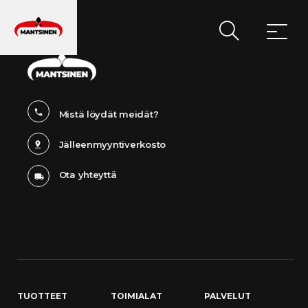
PÄÄVALIKKO
Mistä löydät meidät?
Jälleenmyyntiverkosto
Ota yhteyttä
TUOTTEET
TOIMIALAT
PALVELUT