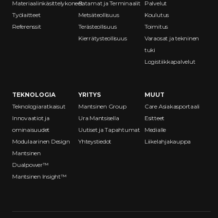
Materiaalinkäsittelykoneet
Satamat ja Terminaalit
Palvelut
Työlaitteet
Metsäteollisuus
Koulutus
Referenssit
Terästeollisuus
Toimitus
Kierrätysteollisuus
Varaosat ja tekninen
tuki
Logistiikkapalvelut
TEKNOLOGIA
YRITYS
MUUT
Teknologiaratkaisut
Mantsinen Group
Care Asiakasportaali
Innovaatiot ja
Ura Mantsisella
Esitteet
ominaisuudet
Uutiset ja Tapahtumat
Medialle
Modulaarinen Design
Yhteystiedot
Liikelahjakauppa
Mantsinen
Dualpower™
Mantsinen Insight™