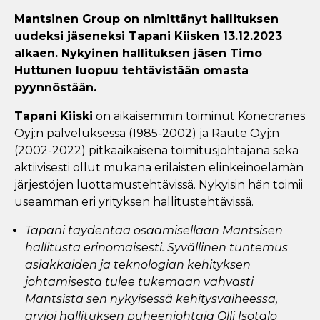
Mantsinen Group on nimittänyt hallituksen
uudeksi jäseneksi Tapani Kiisken 13.12.2023
alkaen. Nykyinen hallituksen jäsen Timo
Huttunen luopuu tehtävistään omasta
pyynnöstään.
Tapani Kiiski
on aikaisemmin toiminut Konecranes
Oyj:n palveluksessa (1985-2002) ja Raute Oyj:n
(2002-2022) pitkäaikaisena toimitusjohtajana sekä
aktiivisesti ollut mukana erilaisten elinkeinoelämän
järjestöjen luottamustehtävissä. Nykyisin hän toimii
useamman eri yrityksen hallitustehtävissä.
Tapani täydentää osaamisellaan Mantsisen
hallitusta erinomaisesti. Syvällinen tuntemus
asiakkaiden ja teknologian kehityksen
johtamisesta tulee tukemaan vahvasti
Mantsista sen nykyisessä kehitysvaiheessa,
arvioi hallituksen puheenjohtaja Olli Isotalo