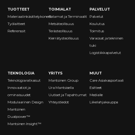
TUOTTEET
TOIMIALAT
PALVELUT
Materiaalinkäsittelykoneet
Satamat ja Terminaalit
Palvelut
Työlaitteet
Metsäteollisuus
Koulutus
Referenssit
Terästeollisuus
Toimitus
Kierrätysteollisuus
Varaosat ja tekninen
tuki
Logistiikkapalvelut
TEKNOLOGIA
YRITYS
MUUT
Teknologiaratkaisut
Mantsinen Group
Care Asiakasportaali
Innovaatiot ja
Ura Mantsisella
Esitteet
ominaisuudet
Uutiset ja Tapahtumat
Medialle
Modulaarinen Design
Yhteystiedot
Liikelahjakauppa
Mantsinen
Dualpower™
Mantsinen Insight™