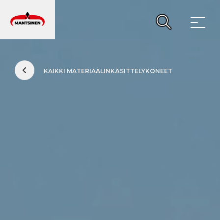
PÄÄVALIKKO
KAIKKI MATERIAALINKÄSITTELYKONEET